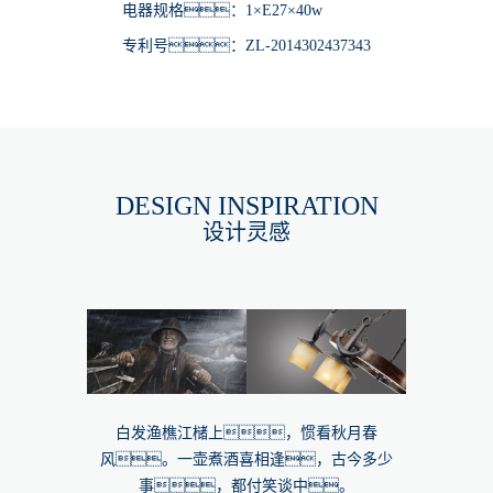
电器规格：1×E27×40w
专利号：ZL-2014302437343
DESIGN INSPIRATION
设计灵感
白发渔樵江槠上，惯看秋月春
风。一壶煮酒喜相逢，古今多少
事，都付笑谈中。