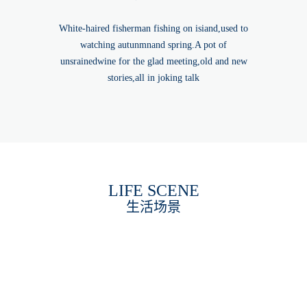
White-haired fisherman fishing on isiand,used to
watching autunmnand spring.A pot of
unsrainedwine for the glad meeting,old and new
stories,all in joking talk
LIFE SCENE
生活场景