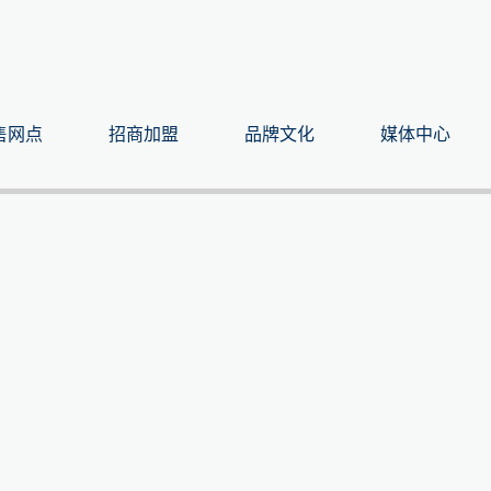
售网点
招商加盟
品牌文化
媒体中心