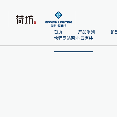
首页
产品系列
销
快猫网站网址·云家装