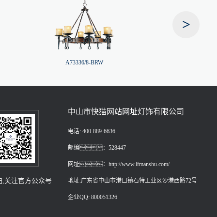
>
A73336/8-BRW
A73516/
中山市快猫网站网址灯饰有限公司
电话: 400-889-6636
邮编：528447
网址：http://www.lfmanshu.com/
扫,关注官方公众号
地址:广东省中山市港口镇石特工业区沙港西路72号
企业QQ: 800051326