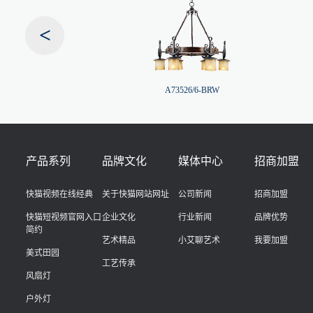
<
26/6-BRW
A73526/6-BRW
产品系列
品牌文化
媒体中心
招商加盟
快猫视频在线经典
关于快猫网站网址
公司新闻
招商加盟
快猫短视频官网入口
企业文化
行业新闻
品牌优势
简约
艺术精品
小艾聊艺术
我要加盟
美式田园
工艺传承
风扇灯
户外灯