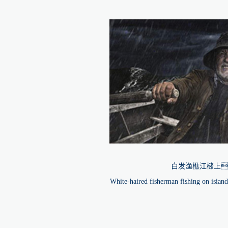
白发渔樵江槠上
White-haired fisherman fishing on isiand