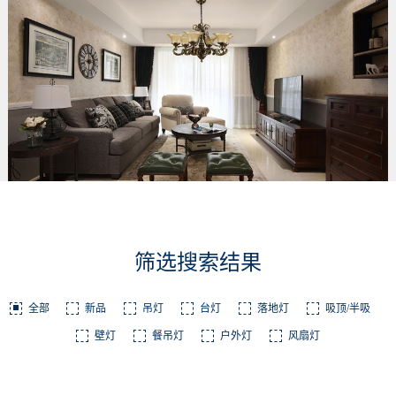
筛选搜索结果
全部
新品
吊灯
台灯
落地灯
吸顶/半吸
壁灯
餐吊灯
户外灯
风扇灯